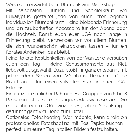
Was euch erwartet beim Blumenkranz-Workshop
Mit saisonalen Blumen und Schleierkraut wie
Eukalyptus gestaltet jede von euch ihren eigenen
individuellen Blumenkranz – eine bleibende Erinnerung
und ein zauberhaftes Accessoire für den Abend oder
die Hochzeit. Damit euch euer JGA noch lange in
Erinnerung bleibt, verwenden wir vor allem Blumen,
die sich wunderschön eintrocknen lassen – für ein
florales Andenken, das bleibt.
Feine, lokale Köstlichkeiten von der Vanillerie versüßen
euch den Tag – kleine Genussmomente aus Kiel,
liebevoll ausgewählt. Dazu stoßt ihr ganz entspannt mit
prickelndem Secco vom Weinhaus Tiemann auf die
Braut an – für einen stilvollen Start in euer JGA-
Erlebnis.
Ein ganz persönlicher Rahmen: Für Gruppen von 6 bis 8
Personen ist unsere Boutique exklusiv reserviert. So
erlebt ihr euren JGA ganz privat, ohne Ablenkung –
dafür mit ganz viel Liebe zum Detail.
Optionales Fotoshooting: Wer möchte, kann direkt ein
professionelles Fotoshooting mit Rea Papke buchen –
perfekt, um euren Tag in tollen Bildern festzuhalten.