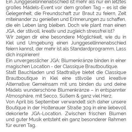
Ein Junggesellinnenabschied ist mehr als nur ein letztes
großes Mädels-Event vor dem großen Tag – es ist die
Gelegenheit, die Freundschaft zur Braut zu feiern, Zeit
miteinander zu genießen und Erinnerungen zu schaffen,
die ein Leben lang bleiben. Doch wie plant man einen
JGA, der stilvoll, kreativ und zugleich stressfrei ist?
Wir zeigen dir eine besondere Möglichkeit, wie du in
Kiel und Umgebung einen Junggesellinnenabschied
feiern kannst, der mehr ist als Standardprogramm. Lass
dich inspirieren!
Ein unvergesslicher JGA: Blumenkränze binden in einer
magischen Location - der Classique Brautboutique.
Statt Bauchladen und Stadtrallye bietet die Classique
Brautboutique in Kiel eine stilvolle und kreative
Alternative: Gemeinsam mit uns binden du und deine
Mädels wunderschöne Blumenkränze – in entspannter
Atmosphäre, mit Secco, Süßem & ganz viel Herz.
Von April bis September verwandelt sich daher unsere
Boutique in der Holtenauer Straße 309 in eine liebevoll
dekorierte JGA-Location. Zwischen frischen Blumen
und guter Musik entsteht ein ganz besonderer Rahmen
für euren Tag.