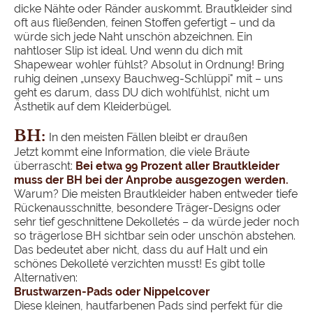
dicke Nähte oder Ränder auskommt. Brautkleider sind
oft aus fließenden, feinen Stoffen gefertigt – und da
würde sich jede Naht unschön abzeichnen. Ein
nahtloser Slip ist ideal. Und wenn du dich mit
Shapewear wohler fühlst? Absolut in Ordnung! Bring
ruhig deinen „unsexy Bauchweg-Schlüppi" mit – uns
geht es darum, dass DU dich wohlfühlst, nicht um
Ästhetik auf dem Kleiderbügel.
BH:
In den meisten Fällen bleibt er draußen
Jetzt kommt eine Information, die viele Bräute
überrascht:
Bei etwa 99 Prozent aller Brautkleider
muss der BH bei der Anprobe ausgezogen werden.
Warum? Die meisten Brautkleider haben entweder tiefe
Rückenausschnitte, besondere Träger-Designs oder
sehr tief geschnittene Dekolletés – da würde jeder noch
so trägerlose BH sichtbar sein oder unschön abstehen.
Das bedeutet aber nicht, dass du auf Halt und ein
schönes Dekolleté verzichten musst! Es gibt tolle
Alternativen:
Brustwarzen-Pads oder Nippelcover
Diese kleinen, hautfarbenen Pads sind perfekt für die